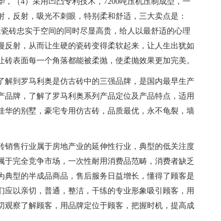
，（4）采用凹凸专利技术，7200吨压机压制成型，一
射，反射，吸光不刺眼，特别柔和舒适，三大卖点是：
让瓷砖忠实于空间的同时尽显高贵，给人以最舒适的心理
漫反射，从而让生硬的瓷砖变得柔软起来，让人生出犹如
让砖表面每一个角落都能被柔抛，使柔抛效果更加完美。
了解到罗马利奥是仿古砖中的三强品牌，是国内最早生产
产品牌，了解了罗马利奥系列产品定位及产品特点，适用
佳华的别墅，豪宅专用仿古砖，品质最优，永不龟裂，墙
砖销售行业属于房地产业的延伸性行业，典型的低关注度
属于完全竞争市场，一次性耐用消费品范畴，消费者缺乏
为典型的半成品商品，售后服务日益增长，懂得了顾客是
们应以亲切，普通，整洁，干练的专业形象吸引顾客，用
切观察了解顾客，用品牌定位于顾客，把握时机，提高成