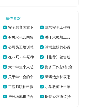
工作总结(14篇)(全
学总结模板汇编7篇
篇)[本文共4700字]
文共17809字)
(全文共10304字)
猜你喜欢
安全教育国旗下
燃气安全工作总
有关承包合同集
关于承揽加工合
演讲稿5分钟[本文共
结(精选多篇)[本文共
公司员工培训总
读书主题的心得
锦6篇(全文共25757
同范文9篇(全文共
4448字]
11653字]
在xx局xx年纪律
【推荐】销售述
结范文汇编七篇(全
体会500字（多篇）
字)
9290字)
大一学生个人总
财务工作总结 (合
教育学习月活动动员
职模板9篇(全文共
文共6141字)
[本文共8837字]
关于学生会的个
新当选乡长表态
结集合15篇(全文共
集15篇)(全文共
会上的讲话[本文共
10715字)
工程师职称申报
小学教师上半年
人述职报告模板合集
发言[本文共4538字]
21581字)
19472字)
6139字]
户外场地租赁合
医院经营协议(全
个人总结(通用12篇)
度工作总结[本文共
五篇(全文共7065字)
同(汇编11篇)(全文
文共5080字)
(全文共17124字)
6107字]