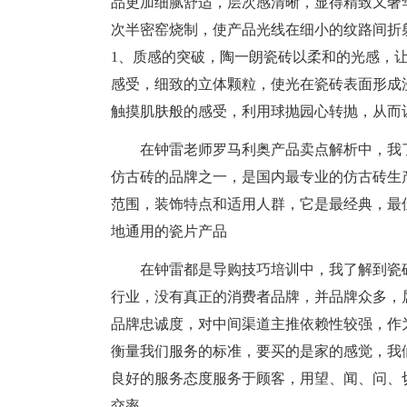
品更加细腻舒适，层次感清晰，显得精致又奢华
次半密窑烧制，使产品光线在细小的纹路间折
1、质感的突破，陶一朗瓷砖以柔和的光感，
感受，细致的立体颗粒，使光在瓷砖表面形成
触摸肌肤般的感受，利用球抛园心转抛，从而
在钟雷老师罗马利奥产品卖点解析中，我
仿古砖的品牌之一，是国内最专业的仿古砖生
范围，装饰特点和适用人群，它是最经典，最
地通用的瓷片产品
在钟雷都是导购技巧培训中，我了解到瓷
行业，没有真正的消费者品牌，并品牌众多，
品牌忠诚度，对中间渠道主推依赖性较强，作
衡量我们服务的标准，要买的是家的感觉，我
良好的服务态度服务于顾客，用望、闻、问、
交率。