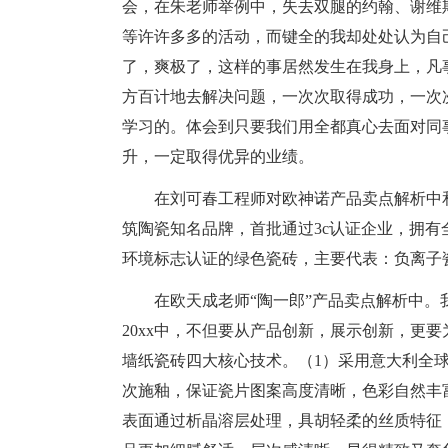
会，在朱老师举例中，失去双腿的约翰、谢维
等许许多多的活动，而键全的我却处处认为自己
了，爽极了，这样的事居然发生在我身上，凡
方百计地去解决问题，一次次取得成功，一次
学习的。体会到只要我们用全都真心去面对同
升，一定取得优异的业绩。
在刘可春工程师对欧神诺产品卖点解析中
筑陶瓷知名品牌，首批通过3c认证企业，拥
环境标志认证的绿色瓷砖，主要代表：负离子瓷
在欧天成老师“陶一郎”产品卖点解析中
20xx中，不但要从产品创新，展示创新，更
墙纸瓷砖四大核心技术。（1）采用意大利全
次施釉，保证瓷片图案高度清晰，色彩自然丰
表面通过析晶溶层处理，具胡轻柔的丝质特征