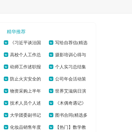
精华推荐
《习近平谈治国
写给自荐信(精选
高校个人工作总
摄影培训心得与
理政》（第三卷）个
多篇)[本文共5484
幼师工作述职报
个人实习总结集
结(全文共20911字)
感悟多篇汇总[本文
人学习体会[本文共
字]
防止火灾安全的
公司年会活动策
告(通用7篇)(全文共
合15篇(全文共
共3405字]
918字]
物资采购上半年
世界艾滋病日演
建议书[本文共2847
划流程[本文共5733
7309字)
18689字)
技术人员个人述
《木偶奇遇记》
个人工作总结(全文
讲稿五分钟[本文共
字]
字]
大学团委副书记
图书合同(精选多
职报告(全文共12805
读书心得(精选多篇)
共7962字)
3661字]
化妆品销售年度
【热门】数学教
竞选演讲稿(精选多
篇)[本文共5167字]
字)
[本文共2489字]