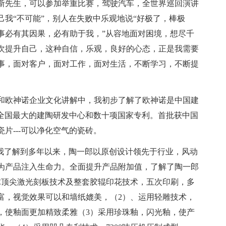
斯先生，可以参加举重比赛，驾驶汽车，全世界巡回演讲
我“不可能”，别人在失败中乐观地说“好极了，棒极
事必有其因果，必有助于我，”从容地面对困境，想尽千
次提升自己，这种自信，乐观，良好的心态，正是我需要
事，面对客户，面对工作，面对生活，不断学习，不断提
和欧神诺企业文化讲解中，我初步了解了欧神诺是中国建
有全国最大的建陶研发中心和数十项国家专利。首批获中国
片---可以净化空气的瓷砖。
。我了解到多年以来，陶一郎以原创设计领先于行业，风动
要为产品注入生命力。全面提升产品附加值，了解了陶一郎
球顶尖激光刻板技术及整套胶辊印花技术，五次印刷，多
富，视觉效果可以和墙纸媲美，（2）、运用轻雕技术，
，使釉面更加精致柔雅（3）采用珍珠釉，闪光釉，使产