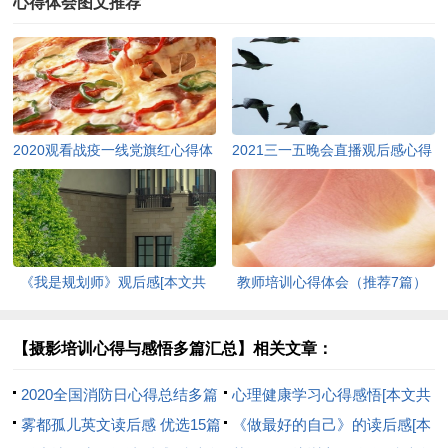
心得体会图文推荐
2020观看战疫一线党旗红心得体
2021三一五晚会直播观后感心得
会【多篇】[本文共3271字]
[本文共3302字]
《我是规划师》观后感[本文共
教师培训心得体会（推荐7篇）
1108字]
[本文共11433字]
【摄影培训心得与感悟多篇汇总】相关文章：
2020全国消防日心得总结多篇
心理健康学习心得感悟[本文共
[本文共3278字]
雾都孤儿英文读后感 优选15篇
5641字]
《做最好的自己》的读后感[本