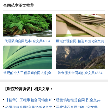
合同范本图文推荐
代理采购合同范本(全文共4304
区域代理合同(精选15篇)(全文共
字)
22580字)
常规的个人工程居间合同 3篇(全
饮食服务合同4篇(全文共4354
文共2573字)
字)
【医院经营协议】相关文章：
【精华】工程承包合同锦集10
经营场地租赁合同书(全文共
篇(全文共26887字)
公司借款合同(合集15篇)(全文
1626字)
买卖沙石合同(9篇)(全文共