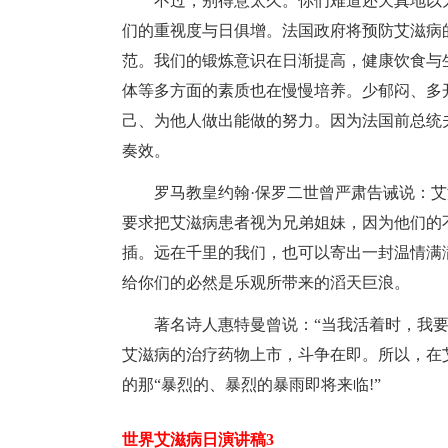
不过，别得意太久。你们难道还天真地以
们的重视度与日俱增。法国政府将预防艾滋病
范。我们的锻炼意识在日渐提高，健康饮食与
体等多方面的素质也在慢慢培养。少郁闷、多开
己、为他人做出能做的努力。因为法国前总统
奏效。
罗马教皇约翰·保罗二世曾严肃告诫说：
要求把艾滋病患者视为兄弟姐妹，因为他们的
插。远在千里的我们，也可以寄出一封温情满
给你们的必然是乐观所带来的滔天巨浪。
著名诗人惠特曼曾说：“当我活着时，我要
艾滋病的治疗药物上市，斗争在即。所以，在
的那“暴烈的、暴烈的暴雨即将来临!”
世界艾滋病日演讲稿3