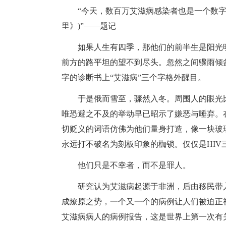
“今天，数百万艾滋病感染者也是一个数
里》)”——题记
如果人生有四季，那他们的前半生是阳光
前方的路平坦的望不到尽头。忽然之间骤雨倾
字的诊断书上“艾滋病”三个字格外醒目。
于是俄而雪至，骤然入冬。周围人的眼光
唯恐避之不及的举动早已昭示了嫌恶与唾弃。
切贬义的词语仿佛为他们量身打造，像一块玻
永远打不破名为刻板印象的枷锁。仅仅是HIV
他们只是不幸者，而不是罪人。
研究认为艾滋病起源于非洲，后由移民带
成燎原之势，一个又一个的病例让人们被迫正视
艾滋病病人的病例报告，这是世界上第一次有关