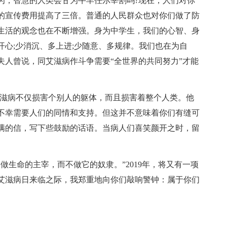
为，智慧的人类会甘为牛羊任尔宰割吗?现在，人们对你
的宣传费用提高了三倍。普通的人民群众也对你们做了防
生活的观念也在不断增强。身为中学生，我们的心智、身
心;少消沉、多上进;少随意、多规律。我们也在为自
夫人曾说，同艾滋病作斗争需要“全世界的共同努力”才能
艾滋病不仅损害个别人的躯体，而且损害着整个人类。他
不幸需要人们的同情和支持。但这并不意味着你们有缝可
满的信，写下些鼓励的话语。当病人们喜笑颜开之时，留
做生命的主宰，而不做它的奴隶。”2019年，将又有一项
艾滋病日来临之际，我郑重地向你们敲响警钟：属于你们