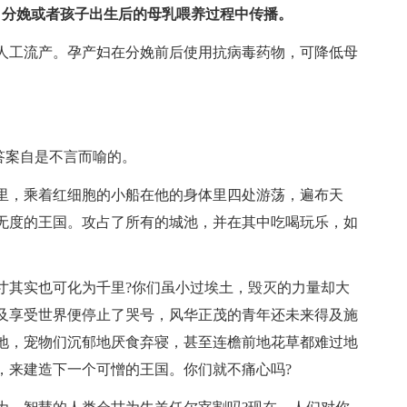
，分娩或者孩子出生后的母乳喂养过程中传播。
人工流产。孕产妇在分娩前后使用抗病毒药物，可降低母
答案自是不言而喻的。
里，乘着红细胞的小船在他的身体里四处游荡，遍布天
无度的王国。攻占了所有的城池，并在其中吃喝玩乐，如
寸其实也可化为千里?你们虽小过埃土，毁灭的力量却大
及享受世界便停止了哭号，风华正茂的青年还未来得及施
地，宠物们沉郁地厌食弃寝，甚至连檐前地花草都难过地
，来建造下一个可憎的王国。你们就不痛心吗?