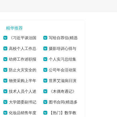
精华推荐
《习近平谈治国
写给自荐信(精选
高校个人工作总
摄影培训心得与
理政》（第三卷）个
多篇)[本文共5484
幼师工作述职报
个人实习总结集
结(全文共20911字)
感悟多篇汇总[本文
人学习体会[本文共
字]
防止火灾安全的
公司年会活动策
告(通用7篇)(全文共
合15篇(全文共
共3405字]
918字]
物资采购上半年
世界艾滋病日演
建议书[本文共2847
划流程[本文共5733
7309字)
18689字)
技术人员个人述
《木偶奇遇记》
个人工作总结(全文
讲稿五分钟[本文共
字]
字]
大学团委副书记
图书合同(精选多
职报告(全文共12805
读书心得(精选多篇)
共7962字)
3661字]
化妆品销售年度
【热门】数学教
竞选演讲稿(精选多
篇)[本文共5167字]
字)
[本文共2489字]