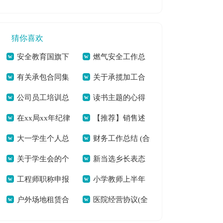
工作总结(14篇)(全
学总结模板汇编7篇
篇)[本文共4700字]
文共17809字)
(全文共10304字)
猜你喜欢
安全教育国旗下
燃气安全工作总
有关承包合同集
关于承揽加工合
演讲稿5分钟[本文共
结(精选多篇)[本文共
公司员工培训总
读书主题的心得
锦6篇(全文共25757
同范文9篇(全文共
4448字]
11653字]
在xx局xx年纪律
【推荐】销售述
结范文汇编七篇(全
体会500字（多篇）
字)
9290字)
大一学生个人总
财务工作总结 (合
教育学习月活动动员
职模板9篇(全文共
文共6141字)
[本文共8837字]
关于学生会的个
新当选乡长表态
结集合15篇(全文共
集15篇)(全文共
会上的讲话[本文共
10715字)
工程师职称申报
小学教师上半年
人述职报告模板合集
发言[本文共4538字]
21581字)
19472字)
6139字]
户外场地租赁合
医院经营协议(全
个人总结(通用12篇)
度工作总结[本文共
五篇(全文共7065字)
同(汇编11篇)(全文
文共5080字)
(全文共17124字)
6107字]