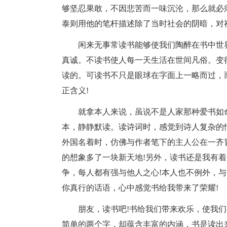
够坚忍果敢，不因悲苦而一味沉沦，那么就必
泰则用他的笔杆描述除了当时社会的阴暗，对
闲来无事常读书能够使我们陶醉在书中世
真诚。不读书使人每一天生活在世间凡俗。变
读的。可读书不只是眼球在字面上一略而过，
正含义!
就拿本人来说，虽说不是人家那种爱书如
本，静静默读。读诗词时，感觉到诗人复杂的
外国名着时，仿佛与作者笔下的主人公在一齐
的想象多了一块新天地!另外，读书还是我有
争，每人都有强与他人之心!本人也不例外，
你真行的话语，心中感觉书给我带来了荣耀!
朋友，读书吧!书给我们带来欢乐，使我
简单的两个字，却蕴含丰富的内涵，书是读出