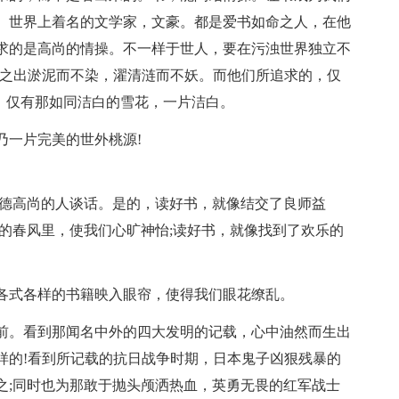
。世界上着名的文学家，文豪。都是爱书如命之人，在他
求的是高尚的情操。不一样于世人，要在污浊世界独立不
莲之出淤泥而不染，濯清涟而不妖。而他们所追求的，仅
，仅有那如同洁白的雪花，一片洁白。
乃一片完美的世外桃源!
品德高尚的人谈话。是的，读好书，就像结交了良师益
的春风里，使我们心旷神怡;读好书，就像找到了欢乐的
各式各样的书籍映入眼帘，使得我们眼花缭乱。
前。看到那闻名中外的四大发明的记载，心中油然而生出
样的!看到所记载的抗日战争时期，日本鬼子凶狠残暴的
之;同时也为那敢于抛头颅洒热血，英勇无畏的红军战士