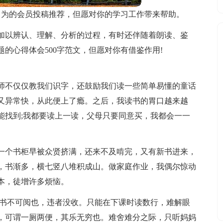
）为的会员投稿推荐，但愿对你的学习工作带来帮助。
加以辨认、理解、分析的过程，有时还伴随着朗读、鉴
的心得体会500字范文，但愿对你有借鉴作用!
师不仅仅教我们识字，还鼓励我们读一些简单易懂的童话
又异常快，从此便上了瘾。之后，我读书的胃口越来越
能找到;我都要读上一读，父母只要同意买，我都会一一
一个书柜早被众贤挤满，还来不及啃完，又有新书进来，
，书渐多，横七竖八堆积成山。做家庭作业，我偶尔惊动
本，徒增许多烦恼。
内书不可阅也，违者没收。只能在下课时读数行，难解眼
，可谓一厕两便，其乐无穷也。难舍难分之际，只听妈妈