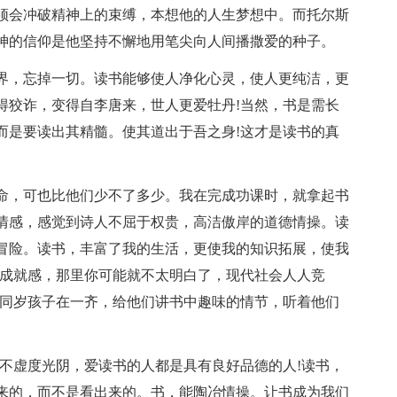
须会冲破精神上的束缚，本想他的人生梦想中。而托尔斯
神的信仰是他坚持不懈地用笔尖向人间播撒爱的种子。
界，忘掉一切。读书能够使人净化心灵，使人更纯洁，更
得狡诈，变得自李唐来，世人更爱牡丹!当然，书是需长
而是要读出其精髓。使其道出于吾之身!这才是读书的真
命，可也比他们少不了多少。我在完成功课时，就拿起书
情感，感觉到诗人不屈于权贵，高洁傲岸的道德情操。读
冒险。读书，丰富了我的生活，更使我的知识拓展，使我
着成就感，那里你可能就不太明白了，现代社会人人竞
与同岁孩子在一齐，给他们讲书中趣味的情节，听着他们
们不虚度光阴，爱读书的人都是具有良好品德的人!读书，
来的，而不是看出来的。书，能陶冶情操。让书成为我们