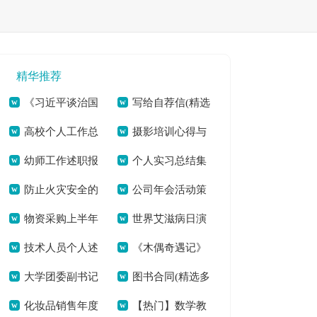
精华推荐
《习近平谈治国
写给自荐信(精选
高校个人工作总
摄影培训心得与
理政》（第三卷）个
多篇)[本文共5484
幼师工作述职报
个人实习总结集
结(全文共20911字)
感悟多篇汇总[本文
人学习体会[本文共
字]
防止火灾安全的
公司年会活动策
告(通用7篇)(全文共
合15篇(全文共
共3405字]
918字]
物资采购上半年
世界艾滋病日演
建议书[本文共2847
划流程[本文共5733
7309字)
18689字)
技术人员个人述
《木偶奇遇记》
个人工作总结(全文
讲稿五分钟[本文共
字]
字]
大学团委副书记
图书合同(精选多
职报告(全文共12805
读书心得(精选多篇)
共7962字)
3661字]
化妆品销售年度
【热门】数学教
竞选演讲稿(精选多
篇)[本文共5167字]
字)
[本文共2489字]