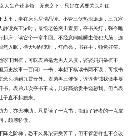
比女人生产还麻烦。无奈之下，只好在紧要关头刹住。
下太平，坐在床头尽情品读。不管三伏热浪滚滚，三九寒
人静读兴正浓时，最恨老爸突击查房，夺书关灯，强令睡
行起床，读它个一章半回。不经意间瞌睡虫侵犯大脑，连
酣然入眠，待天明醒来时，灯尚亮，书在手，顿觉好笑。
他家下围棋，可叹表弟毫无男人风度，婆婆妈妈举棋不
国历史故事一百问》一书，本想下棋读书两不误，可恨书
棋念头抛到九霄云外。表弟再三催促，谆谆告诫我做事要
开书。表弟几次夺书不成，只好高抬贵手饶恕我。但当表
肚子直不起腰来。
功力，亦无神助，只是读了一点书，接触了智者的一点皮
刊，颇感骄傲。
下降之阶梯，恐不久鼻梁要受苦了，但不管怎样也不会改