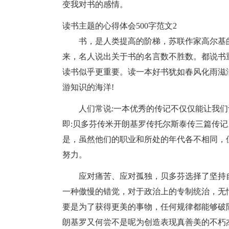
变我对书的感情。
读书主题的心得体会500字范文2
书，是人类提高的阶梯，苏联作家高尔基
来，名人说出关于书的名言数不胜数。都说书
读书似乎更重要。读一本好书犹如春风化雨滋
游知识的海洋!
人们常说:一本优秀的传记不仅仅能让我
即:贝多芬传米开朗基罗传托尔斯泰传三篇传
是，虽然他们的职业和所处的年代各不相同，
努力。
应对痛苦、应对孤独，贝多芬选择了坚持
一种傲慢的错觉，对于政治上的专制统治，无
要是为了获得更美的事物，任何规律都能够破
朗基罗又何尝不是呢为创造表现真善美的不朽