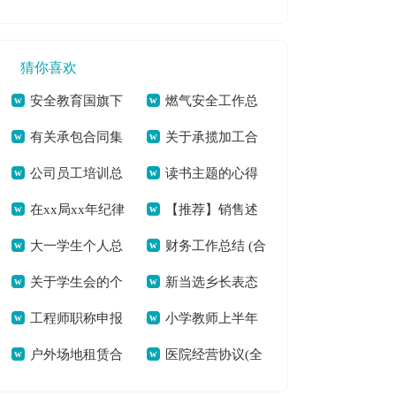
工作总结(14篇)(全
学总结模板汇编7篇
篇)[本文共4700字]
文共17809字)
(全文共10304字)
猜你喜欢
安全教育国旗下
燃气安全工作总
有关承包合同集
关于承揽加工合
演讲稿5分钟[本文共
结(精选多篇)[本文共
公司员工培训总
读书主题的心得
锦6篇(全文共25757
同范文9篇(全文共
4448字]
11653字]
在xx局xx年纪律
【推荐】销售述
结范文汇编七篇(全
体会500字（多篇）
字)
9290字)
大一学生个人总
财务工作总结 (合
教育学习月活动动员
职模板9篇(全文共
文共6141字)
[本文共8837字]
关于学生会的个
新当选乡长表态
结集合15篇(全文共
集15篇)(全文共
会上的讲话[本文共
10715字)
工程师职称申报
小学教师上半年
人述职报告模板合集
发言[本文共4538字]
21581字)
19472字)
6139字]
户外场地租赁合
医院经营协议(全
个人总结(通用12篇)
度工作总结[本文共
五篇(全文共7065字)
同(汇编11篇)(全文
文共5080字)
(全文共17124字)
6107字]