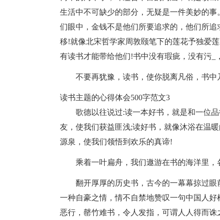
生活中不可缺少的部分，无疑是一件美妙的事
们眼中，金钱不是他们所要追求的，他们所追
移!就像北宋哲学家周敦颐笔下的莲花予独爱
有读书才能带给他们!书中没有瑕疵，没有污_
不要再犹豫，读书，使你脱离凡俗，书中
读书主题的心得体会500字范文3
歌德以往说过:读一本好书，就是和一位
友，使我们获益匪浅;读好书，就像沐浴在温暖
源泉，使我们领悟到欢乐的真谛!
乘着一叶扁舟，我们遨游在书的海洋里，
翻开厚厚的历史书，古今的一幕幕掠过眼
一种自豪之情，情不自禁地赞叹一句中国人好
恶行，罄竹难书，令人发指，可谓人人得而诛