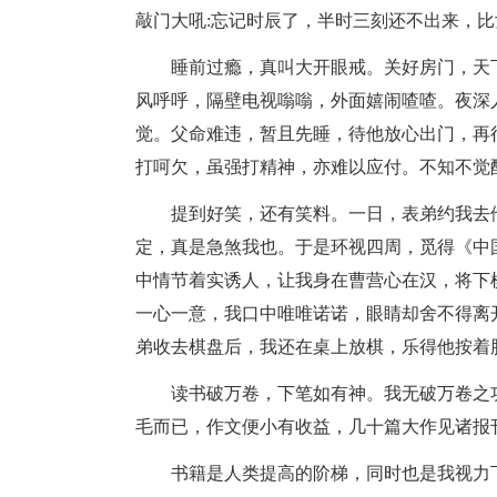
敲门大吼:忘记时辰了，半时三刻还不出来，
睡前过瘾，真叫大开眼戒。关好房门，天
风呼呼，隔壁电视嗡嗡，外面嬉闹喳喳。夜深
觉。父命难违，暂且先睡，待他放心出门，再
打呵欠，虽强打精神，亦难以应付。不知不觉
提到好笑，还有笑料。一日，表弟约我去
定，真是急煞我也。于是环视四周，觅得《中
中情节着实诱人，让我身在曹营心在汉，将下
一心一意，我口中唯唯诺诺，眼睛却舍不得离
弟收去棋盘后，我还在桌上放棋，乐得他按着
读书破万卷，下笔如有神。我无破万卷之
毛而已，作文便小有收益，几十篇大作见诸报
书籍是人类提高的阶梯，同时也是我视力