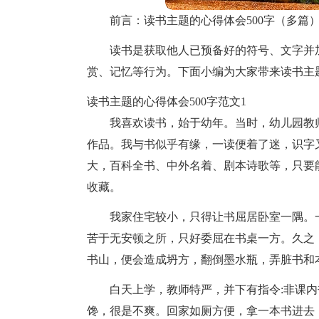
前言：读书主题的心得体会500字（多篇
读书是获取他人已预备好的符号、文字并
赏、记忆等行为。下面小编为大家带来读书主题
读书主题的心得体会500字范文1
我喜欢读书，始于幼年。当时，幼儿园教
作品。我与书似乎有缘，一读便着了迷，识字
大，百科全书、中外名着、剧本诗歌等，只要
收藏。
我家住宅较小，只得让书屈居卧室一隅。
苦于无安顿之所，只好委屈在书桌一方。久之
书山，便会造成坍方，翻倒墨水瓶，弄脏书和
白天上学，教师特严，并下有指令:非课
馋，很是不爽。回家如厕方便，拿一本书进去