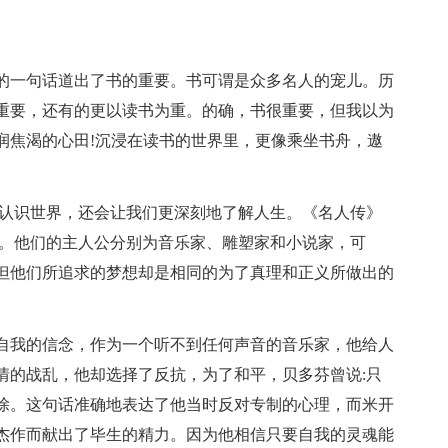
的一句话道出了书的重要。书可谓是众多名人的宠儿。历
重要，还有的更以读书为重。的确，书很重要，但我以为
润焦渴的心田!沉浸在读书的世界里，更像乘坐书舟，遨
们认识世界，还会让我们更深刻地了解人生。《名人传》
记。他们的主人公分别为音乐家、雕塑家和小说家，可
但他们所追求的梦想却是相同的为了真理和正义所做出的
自我的信念，作为一个听不到任何声音的音乐家，他给人
情的战乱，他却选择了反抗，为了和平，贝多芬曾说:只
除。这句话准确地表达了他当时反对专制的心理，而米开
杰作而献出了毕生的精力。因为他相信只要自我的灵魂能