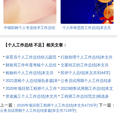
多篇)[本文共5678字]
共3960字]
中级职称个人专业技术工作总结
个人年终思想工作总结[本文共
[本文共9607字]
1577字]
【个人工作总结 不足】相关文章：
保育员个人工作总结幼儿园范
行政助理个人工作总结[本文共
本[本文共4744字]
财政局工作年度考核个人总结
675字]
文案转正的工作总结[本文共
[本文共7464字]
检验科个人工作总结[本文共
6459字]
民评个人总结[本文共9244字]
6559字]
2021质检个人总结报告多篇[本
公务员试用期个人工作总结多
文共9373字]
2020年项目部工程师个人工作
篇[本文共7139字]
2022销售试用期工作总结[本文
总结[本文共4725字]
管道施工个人工作总结[本文共
共5122字]
工程师工作总结范文(精选多
3236字]
篇)[本文共7868字]
上一篇：
下一篇：
2020年项目部工程师个人工作总结[本文共4725字]
公务员试用期个人工作总结多篇[本文共7139字]