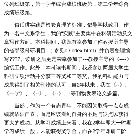
位列班级第，第一学年综合成绩班级第，第二学年综合
成绩班级第。
俗话讲实践是检验真理的标准，倡导学以致用。作
为一名中文系学生，我的“实践”主要集中在科研活动及文
章写作方面。本科期间，我既有幸参加了仵教授所主导
的省部级科研项目”（ 参见h /index.html）并负责整理编
写????。读研之后更是荣幸参加了---教授主导的《----》
编撰工作。此外，本科读书期间，我还参加两届大学生
科研立项活动并分获三等奖和二等奖。我的科研能力与
成果得到了相关刊物的认可，自2年以来，我在《--》、
《---学》、《--》、《--》、-等刊物发表论文多篇。
当然，作为一个有志青年，不能因为取得一点点成
绩就沾沾自喜，而是应该看到自身的不足与缺点以获得
更大的成功。从学习成绩上来看，我在2学年即大一时期
学习成绩一般，未能获得奖学金，而在2学年即研二阶