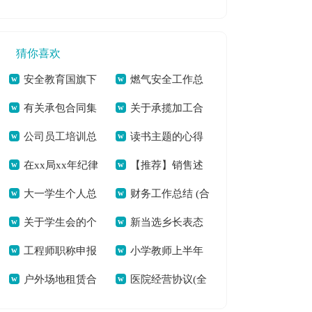
工作总结(14篇)(全
学总结模板汇编7篇
篇)[本文共4700字]
文共17809字)
(全文共10304字)
猜你喜欢
安全教育国旗下
燃气安全工作总
有关承包合同集
关于承揽加工合
演讲稿5分钟[本文共
结(精选多篇)[本文共
公司员工培训总
读书主题的心得
锦6篇(全文共25757
同范文9篇(全文共
4448字]
11653字]
在xx局xx年纪律
【推荐】销售述
结范文汇编七篇(全
体会500字（多篇）
字)
9290字)
大一学生个人总
财务工作总结 (合
教育学习月活动动员
职模板9篇(全文共
文共6141字)
[本文共8837字]
关于学生会的个
新当选乡长表态
结集合15篇(全文共
集15篇)(全文共
会上的讲话[本文共
10715字)
工程师职称申报
小学教师上半年
人述职报告模板合集
发言[本文共4538字]
21581字)
19472字)
6139字]
户外场地租赁合
医院经营协议(全
个人总结(通用12篇)
度工作总结[本文共
五篇(全文共7065字)
同(汇编11篇)(全文
文共5080字)
(全文共17124字)
6107字]