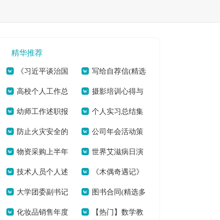
精华推荐
《习近平谈治国
写给自荐信(精选
高校个人工作总
摄影培训心得与
理政》（第三卷）个
多篇)[本文共5484
幼师工作述职报
个人实习总结集
结(全文共20911字)
感悟多篇汇总[本文
人学习体会[本文共
字]
防止火灾安全的
公司年会活动策
告(通用7篇)(全文共
合15篇(全文共
共3405字]
918字]
物资采购上半年
世界艾滋病日演
建议书[本文共2847
划流程[本文共5733
7309字)
18689字)
技术人员个人述
《木偶奇遇记》
个人工作总结(全文
讲稿五分钟[本文共
字]
字]
大学团委副书记
图书合同(精选多
职报告(全文共12805
读书心得(精选多篇)
共7962字)
3661字]
化妆品销售年度
【热门】数学教
竞选演讲稿(精选多
篇)[本文共5167字]
字)
[本文共2489字]