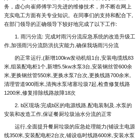
务，虚心向崔师傅学习先进的维修技术，并不断在网上
充实电工方面有关专业知识。在同事们的支持和配合下,
在部门领导的正确领导下较好地完成了以下工作:
1. 雨污分流: 完成对雨污分流应急系统的改造升级工
作,加强雨污分流防洪抗灾能力,确保我场雨污分流
的正常运行,(新增100kw发动机组1台,安装电缆线83
米,组装配电柜1个,新增5.5kw水泵3台,安装钢丝管600余
米,更换钢丝管550米,更换水泵7台次,更换线路700余米,
清理管道900雨米,清掏水泵堵塞垃圾7起,检查修复线路
1200米,修复排除线路故障18次
2. b区现场:完成b区的电源线路,配电装制及.水泵的
安装和改造工作,保证餐厨垃圾油水分流的正常
运行,全面提升餐厨垃圾的应急处理能力(铺设主电源
线350米,安装配电柜2台次,铺设临时线路600米,安装水泵