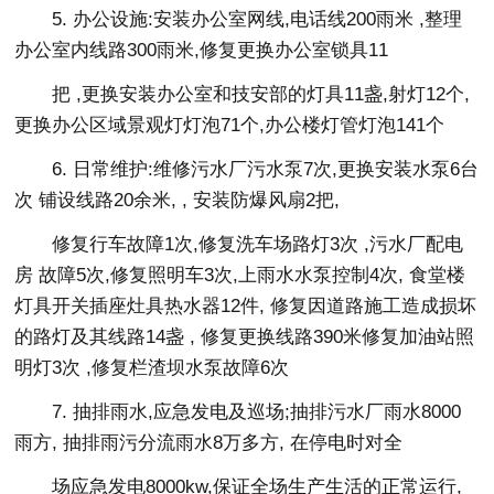
5. 办公设施:安装办公室网线,电话线200雨米 ,整理
办公室内线路300雨米,修复更换办公室锁具11
把 ,更换安装办公室和技安部的灯具11盏,射灯12个,
更换办公区域景观灯灯泡71个,办公楼灯管灯泡141个
6. 日常维护:维修污水厂污水泵7次,更换安装水泵6台
次 铺设线路20余米, , 安装防爆风扇2把,
修复行车故障1次,修复洗车场路灯3次 ,污水厂配电
房 故障5次,修复照明车3次,上雨水水泵控制4次, 食堂楼
灯具开关插座灶具热水器12件, 修复因道路施工造成损坏
的路灯及其线路14盏 , 修复更换线路390米修复加油站照
明灯3次 ,修复栏渣坝水泵故障6次
7. 抽排雨水,应急发电及巡场;抽排污水厂雨水8000
雨方, 抽排雨污分流雨水8万多方, 在停电时对全
场应急发电8000kw,保证全场生产生活的正常运行,