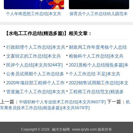
个人年终思想工作总结[本文共
保育员个人工作总结幼儿园范本
1577字]
[本文共4744字]
【水电工工作总结(精选多篇)】相关文章：
行政助理个人工作总结[本文共
财政局工作年度考核个人总结
675字]
文案转正的工作总结[本文共
[本文共7464字]
检验科个人工作总结[本文共
6459字]
民评个人总结[本文共9244字]
6559字]
2021质检个人总结报告多篇[本
公务员试用期个人工作总结多
文共9373字]
个人工作总结 不足[本文共
篇[本文共7139字]
2020年项目部工程师个人工作
10406字]
2022销售试用期工作总结[本文
总结[本文共4725字]
管道施工个人工作总结[本文共
共5122字]
工程师工作总结范文(精选多
3236字]
篇)[本文共7868字]
上一篇：
下一篇：
中级职称个人专业技术工作总结[本文共9607字]
机
车乘务员技术工作总结(精选多篇)[本文共5678字]
Copyright © 2026
融洋文秘网
www.xjrytx.com 版权所有