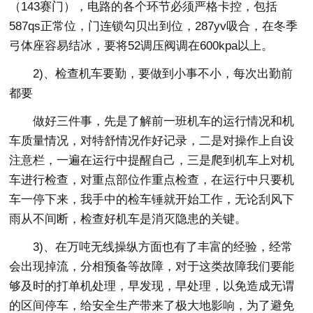
（143赛门），电路的各个环节必须严格卡控，包括
587qs正常位，门连锁勾贝出到位，287yv吸合，在冬季
弓体座容易结冰，要将52调压阀调在600kpa以上。
2)、检查机车要勤，要做到小事不小，每次出勤前
都要
做好三件事，先是了解前一班机车的运行情况和机
车质量情况，对特舒情况作好记录，二是对操作上自设
注意栏，一遍在运行中提醒自己，三是爬到机车上对机
车进行检查，对重点部位作重点检查，在运行中只要机
车一停下来，我手中的检车锤就开始工作，无论刮风下
雨从不间断，检查好机车是消灭隐患的关键。
3)、在万吨无线操纵方面也有了丰富的经验，经常
会出现掉流，分相预备等故障，对于这类故障我们要能
够及时的打单机处理，早发现，早处理，以免造成无谓
的区间停车，给安全生产带来了极大地影响，为了避免