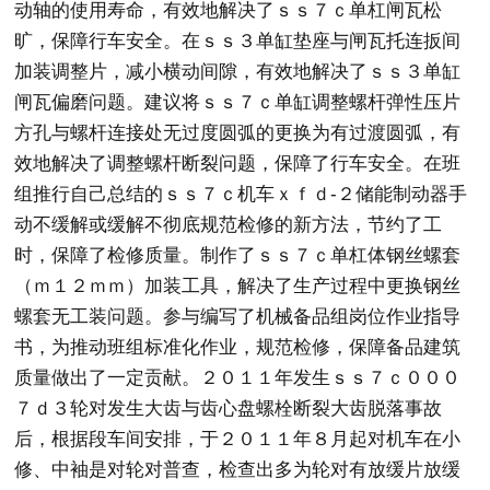
动轴的使用寿命，有效地解决了ｓｓ７ｃ单杠闸瓦松
旷，保障行车安全。在ｓｓ３单缸垫座与闸瓦托连扳间
加装调整片，减小横动间隙，有效地解决了ｓｓ３单缸
闸瓦偏磨问题。建议将ｓｓ７ｃ单缸调整螺杆弹性压片
方孔与螺杆连接处无过度圆弧的更换为有过渡圆弧，有
效地解决了调整螺杆断裂问题，保障了行车安全。在班
组推行自己总结的ｓｓ７ｃ机车ｘｆｄ-２储能制动器手
动不缓解或缓解不彻底规范检修的新方法，节约了工
时，保障了检修质量。制作了ｓｓ７ｃ单杠体钢丝螺套
（ｍ１２ｍｍ）加装工具，解决了生产过程中更换钢丝
螺套无工装问题。参与编写了机械备品组岗位作业指导
书，为推动班组标准化作业，规范检修，保障备品建筑
质量做出了一定贡献。２０１１年发生ｓｓ７ｃ０００
７ｄ３轮对发生大齿与齿心盘螺栓断裂大齿脱落事故
后，根据段车间安排，于２０１１年８月起对机车在小
修、中袖是对轮对普查，检查出多为轮对有放缓片放缓