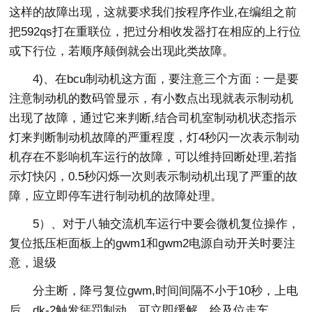
这样的故障出现，这就要求我们按程序作业,在编组之前
把592qs打在重联位，把过分相收发器打在相应的上行位
或下行位，若顺序颠倒就会出现此类故障。
4)、在bcu制动机这方面，要注意三个方面：一是要
注意制动机的数码管显示，有小数点出现就表示制动机
出现了故障，通过它来判断,结合司机室制动机状态指示
灯来判断制动机故障的严重程度，灯4秒闪一次表示制动
机存在不影响机车运行的故障，可以维持回断处理,若指
示灯快闪，0.5秒闪烁一次则表示制动机出现了严重的故
障，应立即停车进行制动机的故障处理。
5）、对于八轴交流机车运行中要会微机复位操作，
复位抵压柜面板上的gwm1和gwm2电源自动开关时要注
意，退级
分主断，降弓复位gwm,时间间隔不小于10秒，上电
后，dk-2触发惩罚制动，可立即缓解，给及位走车。