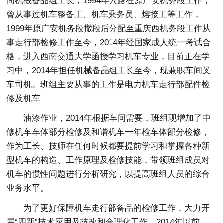
间机械备品组工长，1994年入路在原广安机务段工作，
曾从事过机车整备工、机车乘务员、熔接工等工作，
1999年原广安机务段撤段后分配至重庆西机务段工作从
事走行部检修工作至今，2014年经国家成人统一考试合
格，进入西南交通大学函授学习机车专业，目前正在学
习中，2014年担任机械备品组工长至今，现兼职车间叉
车司机。班组主要从事的工作是电力机车走行部配件检
修及机车
油漆作业，2014年根据车间需要，班组现增加了中
修机车车体部分检修及和谐机车一年检车体部分检修，
作为工长、技师在任何时候都要提前学习和掌握各种新
型机车的构造、工作原理及检修技能，带领班组成员对
机车的惯性问题进行分析研究，以提高班组人员的综合
业务水平。
为了更好保障机车走行部备品的检修工作，大力开
展“四新”技术应用及技改和合理化工作，2014年以前，