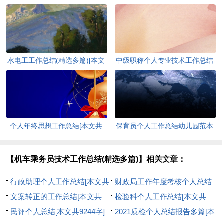
水电工工作总结(精选多篇)[本文
中级职称个人专业技术工作总结
共3960字]
[本文共9607字]
个人年终思想工作总结[本文共
保育员个人工作总结幼儿园范本
1577字]
[本文共4744字]
【机车乘务员技术工作总结(精选多篇)】相关文章：
行政助理个人工作总结[本文共
财政局工作年度考核个人总结
675字]
文案转正的工作总结[本文共
[本文共7464字]
检验科个人工作总结[本文共
6459字]
民评个人总结[本文共9244字]
6559字]
2021质检个人总结报告多篇[本