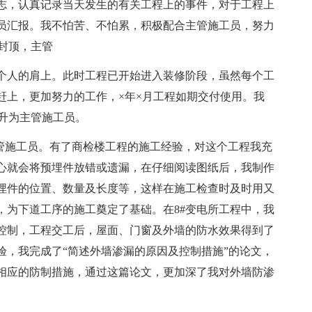
志，认真记录当天发生的有关工程上的事件，对于工程上
员汇报。我不怕苦、不怕累，积极配合主管施工员，努力
封顶，主管
个人的肩上。此时工程已开始进入装修阶段，虽然每个工
赶上，更加努力的工作，×年×月工程如期交付使用。我
升为主管施工员。
程主管施工员。有了商检楼工程的施工经验，对这个工程我充
小心就会将预埋件放错或遗漏，在仔细阅读图纸后，我制作
埋件的位置、数量及长度等，这样在施工检查时及时用又
，为下道工序的施工奠定了基础。在8#变电所工程中，我
控制，工程交工后，屋面、门窗及外墙的防水效果得到了
验，我完成了“简述外墙渗漏的原因及控制措施”的论文，
相应的防制措施，通过这篇论文，更加深了我对外墙防渗