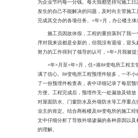
为企业节约每一分钱。每天我都坚持写施工日
发生的自己不能解决的问题，及时向主管施工
完成其交办的各项任务。×年×月，办公楼主体
施工员因故休假，工程的重担落到了我一
序对我来说都是全新的，但我没有退缩，迎头
努力的工作得到了领导的认可，×年×月我被提
×年×月至×年×月，任×港8#变电所工
满了信心。8#变电所工程预埋件较多，一不
了一份预埋件检查表，表中详细记录了每层预
方便。工程完成后，预埋件无一处漏放及错放
对屋面防水、门窗防水及外墙防水等工序重点
业主的肯定。结合商检楼及8#变电所的施工经
文中仔细分析了导致外墙渗漏的各种原因以及
的理解。