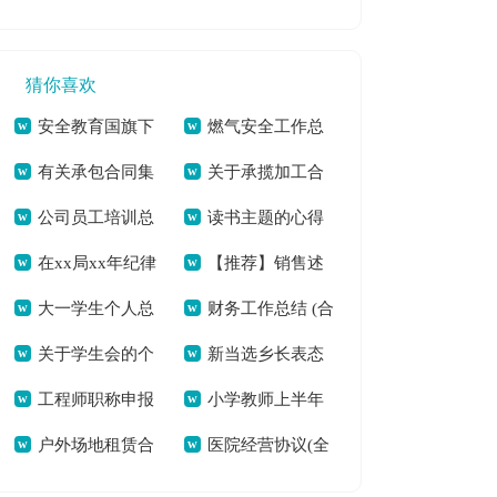
工作总结(14篇)(全
学总结模板汇编7篇
篇)[本文共4700字]
文共17809字)
(全文共10304字)
猜你喜欢
安全教育国旗下
燃气安全工作总
有关承包合同集
关于承揽加工合
演讲稿5分钟[本文共
结(精选多篇)[本文共
公司员工培训总
读书主题的心得
锦6篇(全文共25757
同范文9篇(全文共
4448字]
11653字]
在xx局xx年纪律
【推荐】销售述
结范文汇编七篇(全
体会500字（多篇）
字)
9290字)
大一学生个人总
财务工作总结 (合
教育学习月活动动员
职模板9篇(全文共
文共6141字)
[本文共8837字]
关于学生会的个
新当选乡长表态
结集合15篇(全文共
集15篇)(全文共
会上的讲话[本文共
10715字)
工程师职称申报
小学教师上半年
人述职报告模板合集
发言[本文共4538字]
21581字)
19472字)
6139字]
户外场地租赁合
医院经营协议(全
个人总结(通用12篇)
度工作总结[本文共
五篇(全文共7065字)
同(汇编11篇)(全文
文共5080字)
(全文共17124字)
6107字]