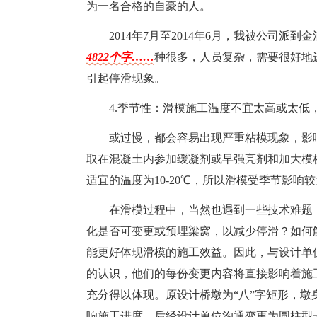
为一名合格的自豪的人。
2014年7月至2014年6月，我被公司
4822个字……
种很多，人员复杂，需要很好地
引起停滑现象。
4.季节性：滑模施工温度不宜太高或太低
或过慢，都会容易出现严重粘模现象，影
取在混凝土内参加缓凝剂或早强亮剂和加大模
适宜的温度为10-20℃，所以滑模受季节影响
在滑模过程中，当然也遇到一些技术难题
化是否可变更或预埋梁窝，以减少停滑？如何
能更好体现滑模的施工效益。因此，与设计单
的认识，他们的每份变更内容将直接影响着施
充分得以体现。原设计桥墩为“八”字矩形，
响施工进度，后经设计单位沟通变更为圆柱型