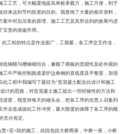
施工工艺，可大幅度地提高单桩承载力，施工方便，利于
桩径来达到节约投资的目的。我查阅了大量的相关资料，
方案中对后压浆的原理、施工工艺及其所达到的效果均进
了宝贵的借鉴作用。
员，此工程的特点是作业面广，工期紧，各工序交叉作业，
传统钢模与槽钢相结合，兼顾了模板的坚固性及砼外观的
施工中严格控制跑道梁护边角钢的直线度及平整度，加强
在此工程中我编写了题目为“贫混凝土配合比设计和施工
比设计的思路，对贫混凝土施工提出一些经验性的方法和
程进度，我坚持每天的碰头会，把各工序的负责人召集到
叉作业造成彼此工作冲突，最大限度的保障了各工序的顺
的充分肯定。
负责×至×段的施工，此段包括大桥两座，中桥一座，小桥