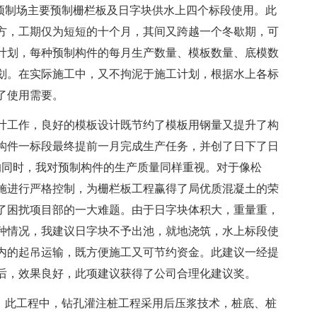
此预制场主要预制栅栏板及日字块供水上四个标段使用。此
万方，工期仅为短短的十个月，其间又跨越一个冬歇期，可
计划，每种预制构件的每月生产数量、模板数量、底模数
划。在实际施工中，又不拘泥于施工计划，根据水上各标
了使用需要。
计工作，良好的模板设计既节约了模板用钢量又提升了构
构件一标段最终提前一月完成生产任务，并创了日下了日
的同时，我对预制构件的生产质量同样重视。对于像松
施进行严格控制，为栅栏板工程赢得了局优质混凝土的荣
了困扰项目部的一大难题。由于日字块体积大，重量重，
种情况，我建议日字块不予出池，就地浇筑，水上标段使
内的起吊运输，既方便施工又可节约资金。此建议一经提
后，效果良好，此项建议获得了公司合理化建议奖。
员。此工程中，钻孔灌注桩工程采用后压浆技术，桩底、桩