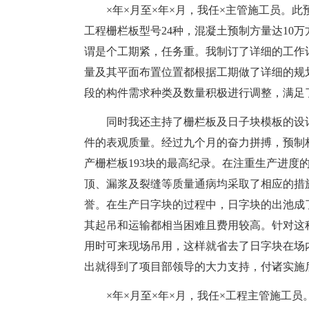
×年×月至×年×月，我任×主管施工员。
工程栅栏板型号24种，混凝土预制方量达10
谓是个工期紧，任务重。我制订了详细的工作
量及其平面布置位置都根据工期做了详细的规
段的构件需求种类及数量积极进行调整，满足
同时我还主持了栅栏板及日子块模板的设
件的表观质量。经过九个月的奋力拼搏，预制
产栅栏板193块的最高纪录。在注重生产进度
顶、漏浆及裂缝等质量通病均采取了相应的措
誉。在生产日字块的过程中，日字块的出池成
其起吊和运输都相当困难且费用较高。针对这
用时可来现场吊用，这样就省去了日字块在场
出就得到了项目部领导的大力支持，付诸实施
×年×月至×年×月，我任×工程主管施工