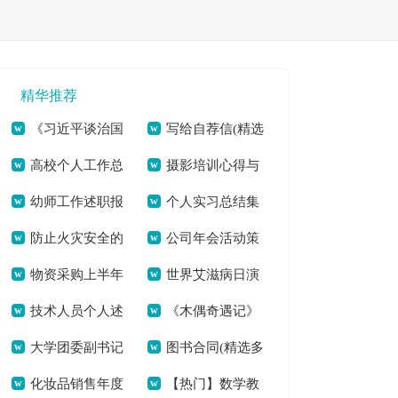
精华推荐
《习近平谈治国
写给自荐信(精选
高校个人工作总
摄影培训心得与
理政》（第三卷）个
多篇)[本文共5484
幼师工作述职报
个人实习总结集
结(全文共20911字)
感悟多篇汇总[本文
人学习体会[本文共
字]
防止火灾安全的
公司年会活动策
告(通用7篇)(全文共
合15篇(全文共
共3405字]
918字]
物资采购上半年
世界艾滋病日演
建议书[本文共2847
划流程[本文共5733
7309字)
18689字)
技术人员个人述
《木偶奇遇记》
个人工作总结(全文
讲稿五分钟[本文共
字]
字]
大学团委副书记
图书合同(精选多
职报告(全文共12805
读书心得(精选多篇)
共7962字)
3661字]
化妆品销售年度
【热门】数学教
竞选演讲稿(精选多
篇)[本文共5167字]
字)
[本文共2489字]