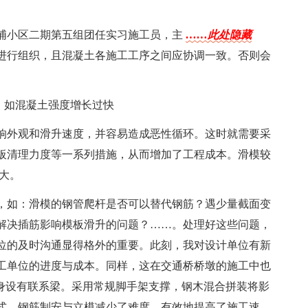
派到金浦小区二期第五组团任实习施工员，主
……此处隐藏
进行组织，且混凝土各施工工序之间应协调一致。否则会
，如混凝土强度增长过快
响外观和滑升速度，并容易造成恶性循环。这时就需要采
板清理力度等一系列措施，从而增加了工程成本。滑模较
较大。
，如：滑模的钢管爬杆是否可以替代钢筋？遇少量截面变
解决插筋影响模板滑升的问题？……。处理好这些问题，
位的及时沟通显得格外的重要。此刻，我对设计单位有新
工单位的进度与成本。同样，这在交通桥桥墩的施工中也
墩身设有联系梁。采用常规脚手架支撑，钢木混合拼装将影
式，钢筋制安与立模减少了难度，有效地提高了施工速