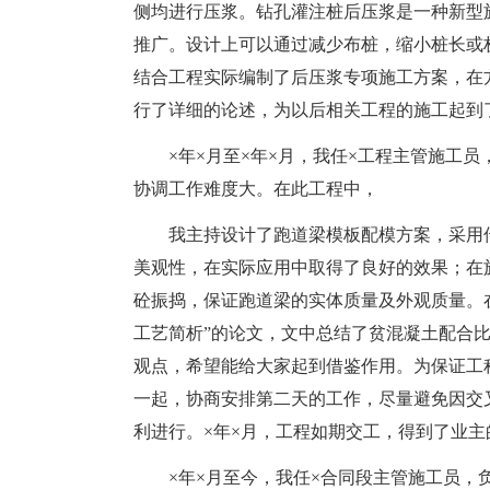
侧均进行压浆。钻孔灌注桩后压浆是一种新型
推广。设计上可以通过减少布桩，缩小桩长或
结合工程实际编制了后压浆专项施工方案，在
行了详细的论述，为以后相关工程的施工起到
×年×月至×年×月，我任×工程主管施工
协调工作难度大。在此工程中，
我主持设计了跑道梁模板配模方案，采用
美观性，在实际应用中取得了良好的效果；在
砼振捣，保证跑道梁的实体质量及外观质量。
工艺简析”的论文，文中总结了贫混凝土配合
观点，希望能给大家起到借鉴作用。为保证工
一起，协商安排第二天的工作，尽量避免因交
利进行。×年×月，工程如期交工，得到了业主
×年×月至今，我任×合同段主管施工员，