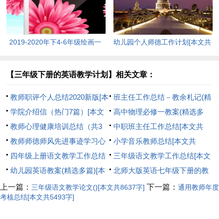
2019-2020年下4-6年级绘画一
幼儿园个人师德工作计划[本文共
班社团[本文共976字]
2999字]
【三年级下册的英语教学计划】相关文章：
教师职评个人总结2020新版[本
班主任工作总结－教余札记(精
文共8156字]
学院介绍信（热门7篇）[本文
选多篇)[本文共9076字]
高中物理必修一教案(精选多
共943字]
教师心理健康培训总结（共3
篇)[本文共10823字]
中职班主任工作总结[本文共
篇）[本文共3860字]
教师师德师风先进事迹学习心
6562字]
小学音乐教师总结[本文共
得[本文共7259字]
四年级上册语文教学工作总结
18310字]
三年级语文教学工作总结[本文
范本[本文共6189字]
幼儿园英语教案(精选多篇)[本
共1426字]
北师大版英语七年级下册的教
文共1840字]
学计划[本文共4011字]
上一篇：
下一篇：
三年级语文教学论文()[本文共8637字]
通用教师年度
考核总结[本文共5493字]