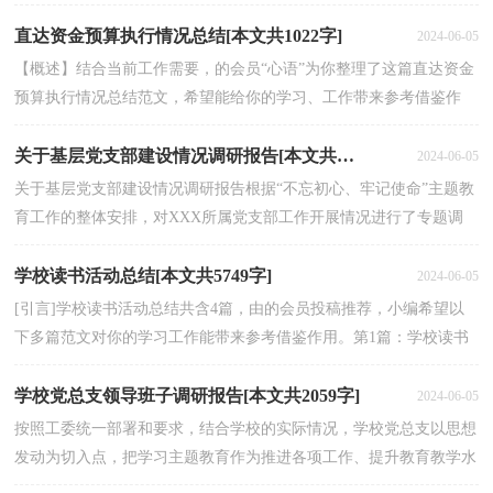
和教学管理，认真学习教育部基础教育课程改革精神...
直达资金预算执行情况总结[本文共1022字]
2024-06-05
【概述】结合当前工作需要，的会员“心语”为你整理了这篇直达资金
预算执行情况总结范文，希望能给你的学习、工作带来参考借鉴作
用。【正文】为确保直达资金，直接惠企利民，我市高...
关于基层党支部建设情况调研报告[本文共3517字]
2024-06-05
关于基层党支部建设情况调研报告根据“不忘初心、牢记使命”主题教
育工作的整体安排，对XXX所属党支部工作开展情况进行了专题调
研，现将调研情况报告如下：一、调研的基本情况（一）...
学校读书活动总结[本文共5749字]
2024-06-05
[引言]学校读书活动总结共含4篇，由的会员投稿推荐，小编希望以
下多篇范文对你的学习工作能带来参考借鉴作用。第1篇：学校读书
活动总结学校读书活动总结怎么写？以下是我们给你的范...
学校党总支领导班子调研报告[本文共2059字]
2024-06-05
按照工委统一部署和要求，结合学校的实际情况，学校党总支以思想
发动为切入点，把学习主题教育作为推进各项工作、提升教育教学水
平的难得机遇和现实需要，坚持边学习、边思考、 边...