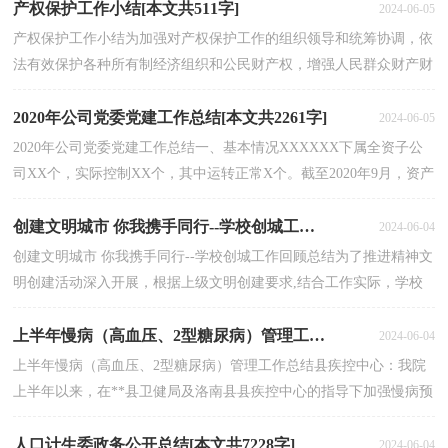
产权保护工作小结[本文共511字]
2024-06-05
产权保护工作小结为加强对产权保护工作的组织领导和统筹协调，依
法有效保护各种所有制经济组织和公民财产权，增强人民群众财产财
富安全感，增强社会信心，我县认真落实中共中央、国...
2020年公司党委党建工作总结[本文共2261字]
2024-06-05
2020年公司党委党建工作总结一、基本情况XXXXXX下属全资子公
司XX个，实际控制XX个，其中运转正常X个。截至2020年9月，资产
总额X亿元，营业收入X万元，净利润X万元。公司共有干部职工X...
创建文明城市 你我携手同行--学校创城工作回顾总结[本文共1654字]
2024-06-04
创建文明城市 你我携手同行--学校创城工作回顾总结为了推进精神文
明创建活动深入开展，根据上级文明创建要求,结合工作实际，学校
制定了2020年度创建文明单位工作方案。现上学期...
上半年慢病（高血压、2型糖尿病）管理工作总结[本文共1254字]
2024-06-04
上半年慢病（高血压、2型糖尿病）管理工作总结县疾控中心：我院
上半年以来，在**县卫健局及洛南县县疾控中心的指导下加强慢病预
防控治工作力度，充分履行慢病预防控治职能，保障了辖区...
人口计生委政务公开总结[本文共7228字]
2024-06-04