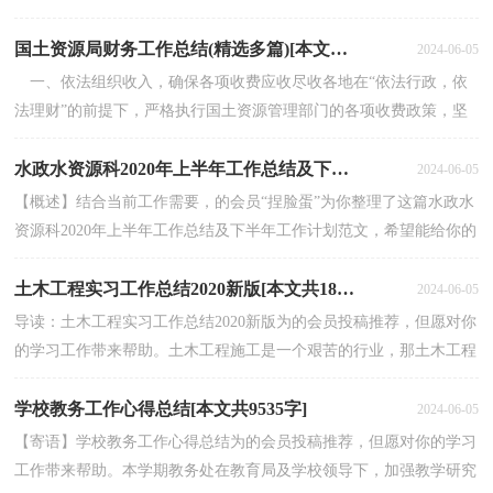
告一段落了，回首这段不平凡的时间，有欢笑，有泪水，有成...
国土资源局财务工作总结(精选多篇)[本文共24594字]
2024-06-05
一、依法组织收入，确保各项收费应收尽收各地在“依法行政，依
法理财”的前提下，严格执行国土资源管理部门的各项收费政策，坚
持收费公示，“阳光收费”，自觉接受社会和群众的监督。...
水政水资源科2020年上半年工作总结及下半年工作计划[本文共3453字]
2024-06-05
【概述】结合当前工作需要，的会员“捏脸蛋”为你整理了这篇水政水
资源科2020年上半年工作总结及下半年工作计划范文，希望能给你的
学习、工作带来参考借鉴作用。【正文】今年上...
土木工程实习工作总结2020新版[本文共18600字]
2024-06-05
导读：土木工程实习工作总结2020新版为的会员投稿推荐，但愿对你
的学习工作带来帮助。土木工程施工是一个艰苦的行业，那土木工程
实习工作总结怎么写呢?亲爱的读者，小编为您准备了...
学校教务工作心得总结[本文共9535字]
2024-06-05
【寄语】学校教务工作心得总结为的会员投稿推荐，但愿对你的学习
工作带来帮助。本学期教务处在教育局及学校领导下，加强教学研究