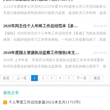
人口计生委政务公开总结人口计生委2014年政务公开工作总结政务公
开是行政体制改革和加强对行政权力监督，改进机关工作作风，提高
行政工作效率，进一步密切党群、干群关系，促进依法...
2020车间主任个人年终工作总结范本【多篇】[本文共7625字]
2024-06-04
【编辑】2020车间主任个人年终工作总结范本【多篇】为的会员投稿
推荐，但愿对你的学习工作带来帮助。一年的工作就要结束了，回首
一年来，你们工作中都收获什么呢?不妨来写写年终...
2018年度国土资源执法监察工作报告[本文共2629字]
2024-06-04
2018年 上半年是，开发区分局国土资源执法监察工作在市局党委和
经开区管委会的领导及市局执法监察局、监察支队的精心指导下，坚
持以“预防为主，查防结合，以查促防”训方针，明确目...
1
2
3
4
5
首页
上一页
下一页
尾页
最热文章
个人季度工作总结多篇2021[本文共11753字]
1