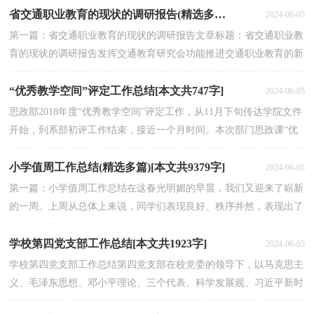
省交通职业教育的现状的调研报告(精选多篇)[本文共29386字]
2024-06-05
第一篇：省交通职业教育的现状的调研报告文章标题：省交通职业教
育的现状的调研报告发挥交通教育研究会功能推进交通职业教育的新
发展职业教育是现代国民教育体系的重要组成部分...
“优秀教学空间”评定工作总结[本文共747字]
2024-06-05
思政部2018年度“优秀教学空间”评定工作，从11月下旬传达学院文件
开始，到系部初评工作结束，接近一个月时间。本次部门思政课“优
秀教学空间”评定工作收到了很好的效果。一、对...
小学值周工作总结(精选多篇)[本文共9379字]
2024-06-05
第一篇：小学值周工作总结在这春光明媚的早晨，我们又迎来了崭新
的一周。上周从总体上来说，同学们表现良好、秩序井然，表现出了
我们逸夫小学学生良好的学习风貌。一、上周主要有七...
学校第四党支部工作总结[本文共1923字]
2024-06-05
学校第四党支部工作总结第四党支部在校党委的领导下，以马克思主
义、毛泽东思想、邓小平理论、三个代表、科学发展观、习近平新时
代中国特色社会主义思想为指导，积极开展“两学...